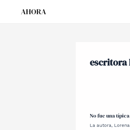
Ir
AHORA
al
contenido
escritora 
No
fue
No fue una típica
una
típica
La autora, Lorena 