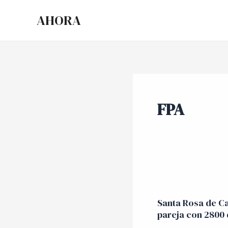
Ir
AHORA
al
contenido
FPA
Santa
Rosa
Santa Rosa de Ca
de
pareja con 2800 
Calamuchita: