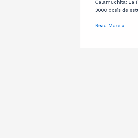
la
Calamuchita: La F
FPA
3000 dosis de est
detuvo
a
Read More »
una
pareja
con
2800
dosis
de
estupefacientes