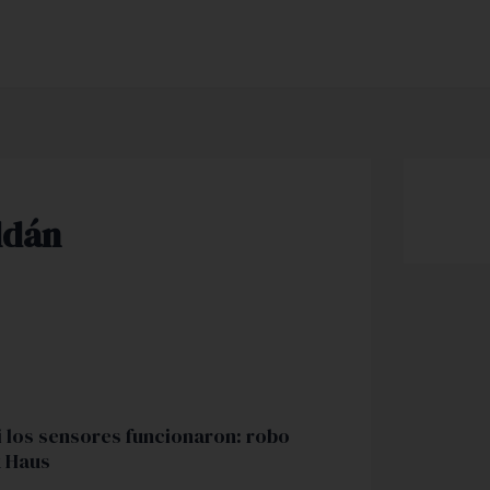
ldán
i los sensores funcionaron: robo
k Haus