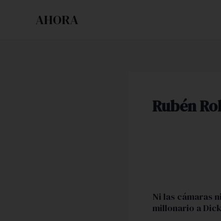
Ir
AHORA
al
contenido
Rubén Ro
Ni
las
Ni las cámaras n
cámaras
millonario a Dic
ni