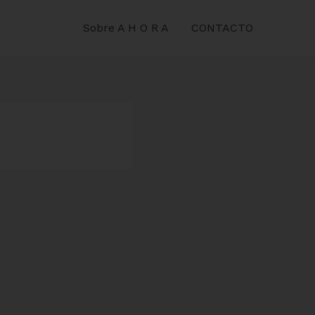
Sobre A H O R A
CONTACTO