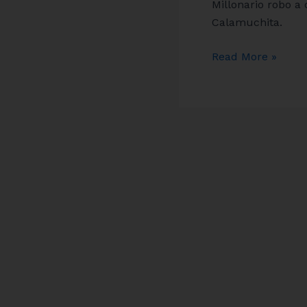
los
Millonario robo a
sensores
Calamuchita.
funcionaron:
robo
Read More »
millonario
a
Dick
Haus