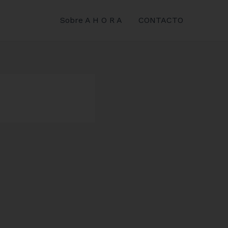
Sobre A H O R A
CONTACTO