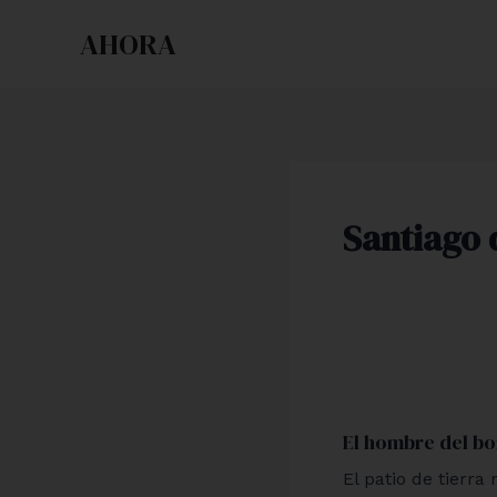
Ir
AHORA
al
contenido
Santiago 
El
hombre
El hombre del b
del
bombo
El patio de tierr