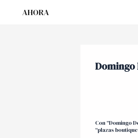
Ir
AHORA
al
contenido
Domingo 
Con
“Domingo
Con “Domingo De
Design
“plazas boutique
Hotel”,