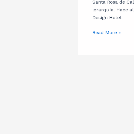
Calamuchita
Santa Rosa de Ca
suma
jerarquía. Hace 
“plazas
Design Hotel.
boutique”
a
Read More »
su
oferta
de
alojamiento