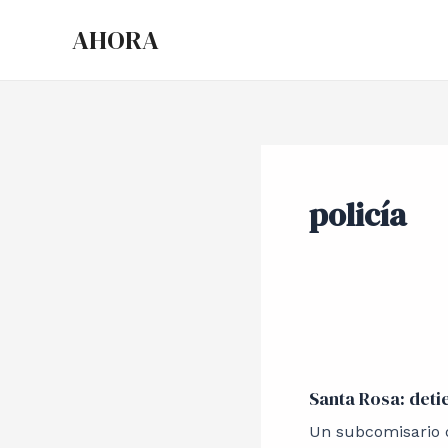
Ir
AHORA
al
contenido
policía
Santa
Rosa:
Santa Rosa: deti
detienen
a
Un subcomisario 