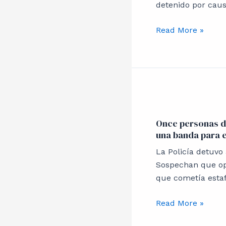
subcomisario
detenido por caus
de
la
Read More »
Policía
Once
personas
Once personas d
detenidas:
una banda para e
sospechan
que
La Policía detuvo
formaban
Sospechan que op
una
que cometía estaf
banda
para
Read More »
estafar