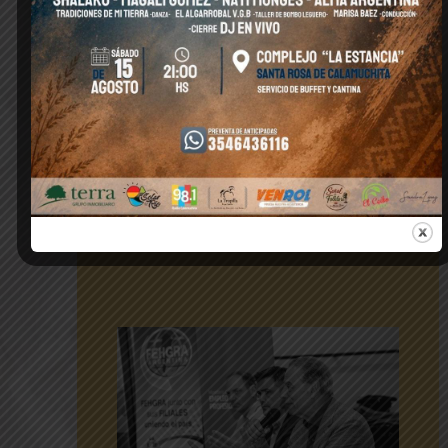
leyenda española de
ultratrail, lo hizo de
nuevo: ganó los 125k de
la prueba disputada el fin
de semana en el valle de
Calamuchita, con base
en Villa General
Belgrano.