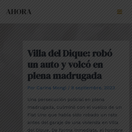
Ir
Post
Mai
AHORA
al
navigation
Men
contenido
Villa del Dique: robó
un auto y volcó en
plena madrugada
Por
Carina Mongi
/
8 septiembre, 2023
Una persecución policial en plena
madrugada, culminó con el vuelco de un
Fiat Uno que había sido robado un rato
antes del garaje de una vivienda en Villa
del Dique. De forma inmediata, el hombre