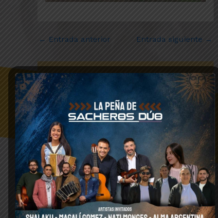
←
Entrada anterior
Entrada siguiente
→
Entradas relacionadas
Miguel Heras (47), la