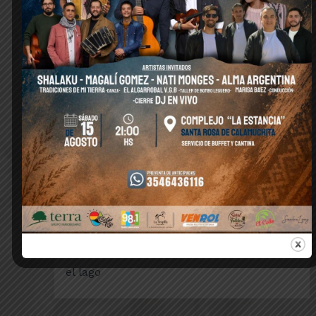
Escuela de Verano, de lunes a viernes de
9:30 a 12:30
Eventos en el Paseo de Colores desde el 6
de enero
Festival Embalse Un Canto a la Vida,
sábado 13 de enero
Remada Nocturna, sábado 20 de enero en
el lago