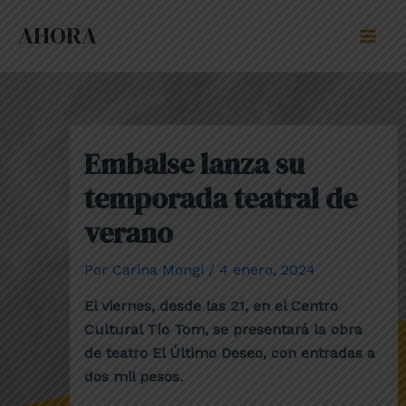
Ir
Post
Mai
AHORA
al
navigation
Men
contenido
Embalse lanza su
temporada teatral de
verano
Por
Carina Mongi
/
4 enero, 2024
El viernes, desde las 21, en el Centro
Cultural Tío Tom, se presentará la obra
de teatro El Último Deseo, con entradas a
dos mil pesos.