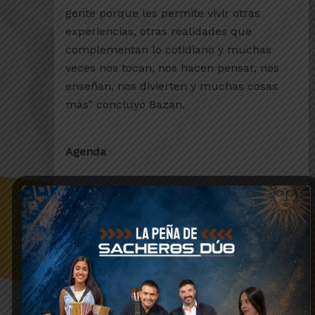
gente porque les permite vivir otras
experiencias, otras realidades que
complementan lo cotidiano y muchas
veces nos tocan, nos hacen pensar, nos
enseñan, nos divierten y muchas cosas
más” concluyó Bazán.
Agenda
Entre las actividades destacadas de la
temporada turística 2014 se encuentran:
Astroturismo, todos los jueves de enero