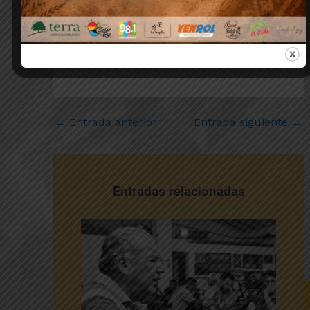
un entorno seguro y controlado.
←
Entrada anterior
Entrada siguiente
→
Entradas relacionadas