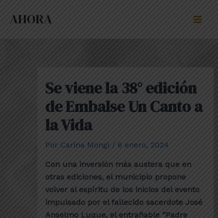
Ir
Post
Mai
AHORA
al
navigation
Men
contenido
Se viene la 38° edición
de Embalse Un Canto a
la Vida
Por
Carina Mongi
/
6 enero, 2024
Con una inversión más austera que en
otras ediciones, el municipio propone
volver al espíritu de los inicios del evento
impulsado por el fallecido sacerdote José
Anselmo Luque, el entrañable “Padre