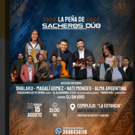
histórica de este festival, por eso
priorizamos la participación de muchos
artistas locales” destacó Rivarola.
“Estamos trabajando muy fuerte porque
queremos garantizar desde accesos
ordenados, planificando bien los
dispositivos de seguridad, hasta la puesta
en escena de los artistas. Queremos
brindar un gran evento para la sociedad”
explicó el funcionario.
Entre los detalles del festival, habrá un
“sector para la niñez” con peloteros,
juegos, espacio de arte y actividades
recreativas, planeado para la diversión en