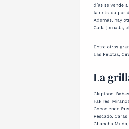
días se vende a
la entrada por d
Además, hay otr
Cada jornada, el
Entre otros gran
Las Pelotas, Cir
La gril
Claptone, Babasó
Fakires, Mirand
Conociendo Rusi
Pescado, Caras E
Chancha Muda, V