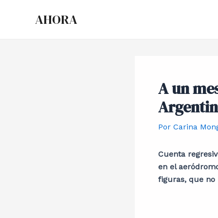
Ir
Post
AHORA
al
navigation
contenido
A un mes
Argenti
Por
Carina Mon
Cuenta regresiv
en el aeródromo
figuras, que no 