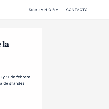
Sobre A H O R A
CONTACTO
 la
 y 11 de febrero
da de grandes