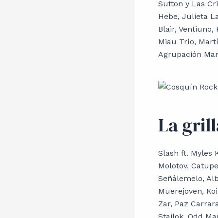
Sutton y Las Cri
Hebe, Julieta La
Blair, Ventiuno,
Miau Trío, Mart
Agrupación Mar
La gril
Slash ft. Myles 
Molotov, Catupe
Señálemelo, Alb
Muerejoven, Koin
Zar, Paz Carrara
Stailok, Odd Ma