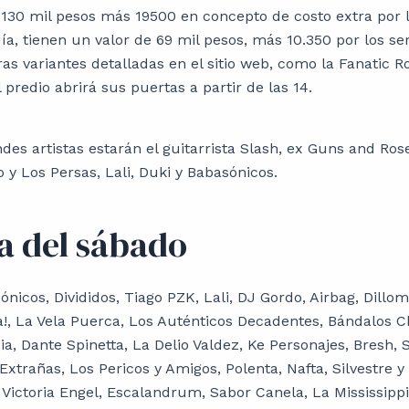
 130 mil pesos más 19500 en concepto de costo extra por l
ía, tienen un valor de 69 mil pesos, más 10.350 por los ser
as variantes detalladas en el sitio web, como la Fanatic R
 predio abrirá sus puertas a partir de las 14.
des artistas estarán el guitarrista Slash, ex Guns and Rose
o y Los Persas, Lali, Duki y Babasónicos.
la del sábado
nicos, Divididos, Tiago PZK, Lali, DJ Gordo, Airbag, Dillom
a!, La Vela Puerca, Los Auténticos Decadentes, Bándalos C
a, Dante Spinetta, La Delio Valdez, Ke Personajes, Bresh,
xtrañas, Los Pericos y Amigos, Polenta, Nafta, Silvestre y
ictoria Engel, Escalandrum, Sabor Canela, La Mississippi,