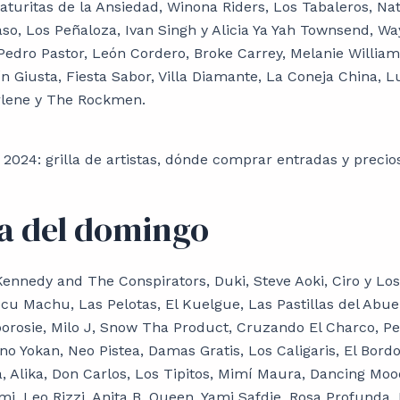
aturitas de la Ansiedad, Winona Riders, Los Tabaleros, Nat
so, Los Peñaloza, Ivan Singh y Alicia Ya Yah Townsend, Way
 Pedro Pastor, León Cordero, Broke Carrey, Melanie Williams
ín Giusta, Fiesta Sabor, Villa Diamante, La Coneja China, 
lene y The Rockmen.
la del domingo
Kennedy and The Conspirators, Duki, Steve Aoki, Ciro y Los
cu Machu, Las Pelotas, El Kuelgue, Las Pastillas del Abue
orosie, Milo J, Snow Tha Product, Cruzando El Charco, Pe
o Yokan, Neo Pistea, Damas Gratis, Los Caligaris, El Bordo,
, Alika, Don Carlos, Los Tipitos, Mimí Maura, Dancing Mood
mi, Leo Rizzi, Anita B. Queen, Yami Safdie, Rosa Profunda,