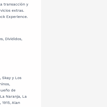
a transacción y
vicios extras.
ock Experience.
s, Divididos,
, Skay y Los
hinos,
 Sueño de
 La Naranja, La
 1915, Alan