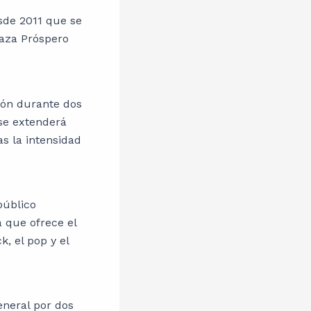
esde 2011 que se
laza Próspero
ción durante dos
 se extenderá
s la intensidad
público
a que ofrece el
, el pop y el
eneral por dos