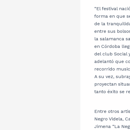
“El festival nac
forma en que se
de la tranquili
entre sus bolso
la salamanca sa
en Córdoba lleg
del club Social 
adelantó que con
recorrido music
A su vez, subra
proyectan situar
tanto éxito se r
Entre otros arti
Negro Videla, 
Jimena “La Negr