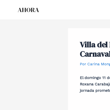
Ir
Post
AHORA
al
navigation
contenido
Villa del
Carnaval
Por
Carina Mon
El domingo 11 de
Roxana Carabajal
jornada promete 