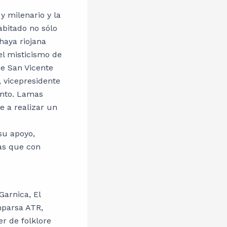
 y milenario y la
abitado no sólo
haya riojana
el misticismo de
de San Vicente
, vicepresidente
vento. Lamas
e a realizar un
su apoyo,
ras que con
Garnica, El
mparsa ATR,
r de folklore