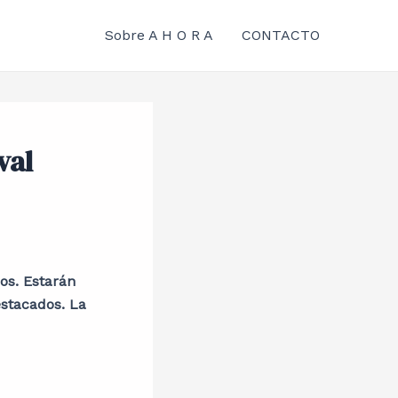
Sobre A H O R A
CONTACTO
val
jos. Estarán
estacados. La