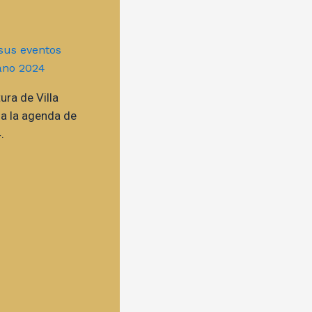
ura de Villa
la la agenda de
.