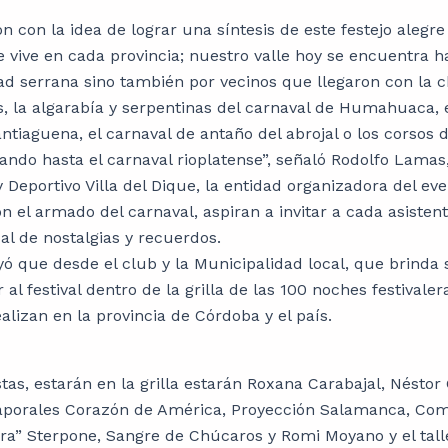
ión con la idea de lograr una síntesis de este festejo alegre
 vive en cada provincia; nuestro valle hoy se encuentra h
dad serrana sino también por vecinos que llegaron con la c
s, la algarabía y serpentinas del carnaval de Humahuaca, 
ntiaguena, el carnaval de antaño del abrojal o los corsos 
ando hasta el carnaval rioplatense”, señaló Rodolfo Lamas
y Deportivo Villa del Dique, la entidad organizadora del e
 el armado del carnaval, aspiran a invitar a cada asistent
al de nostalgias y recuerdos.
yó que desde el club y la Municipalidad local, que brinda 
 al festival dentro de la grilla de las 100 noches festivale
ealizan en la provincia de Córdoba y el país.
stas, estarán en la grilla estarán Roxana Carabajal, Néstor 
Caporales Corazón de América, Proyección Salamanca, Co
a” Sterpone, Sangre de Chúcaros y Romi Moyano y el talle