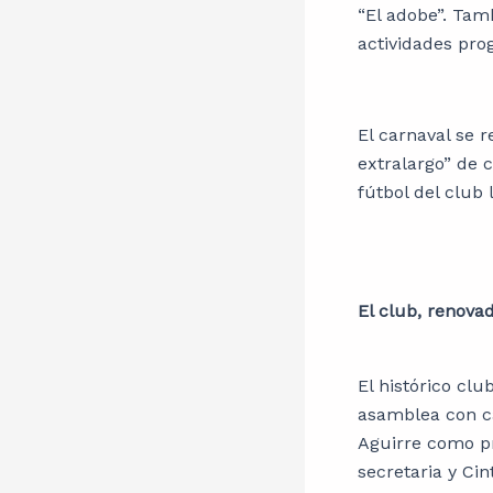
“El adobe”. Tam
actividades pr
El carnaval se r
extralargo” de 
fútbol del club 
El club, renova
El histórico clu
asamblea con c
Aguirre como p
secretaria y Ci