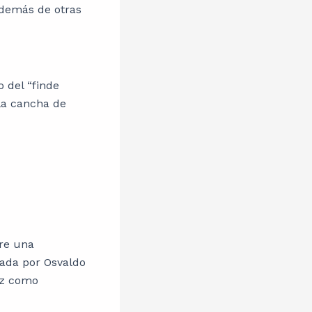
además de otras
o del “finde
 la cancha de
bre una
ada por Osvaldo
az como