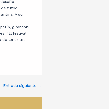
 desafío
 de fútbol
cantina. A su
patín, gimnasia
. “El festival
o de tener un
Entrada siguiente
→