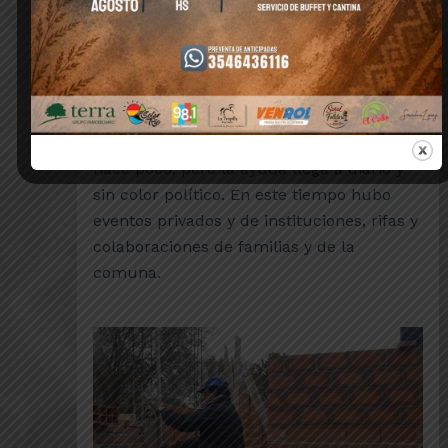
darle un “empujón” a las paredes, que
avanzan cada vez más. También
realizaron un locro para reunir fondos.
En Los Reartes las elecciones pasaron
hace poco, pero la ayuda llega a diario y
sin color político. En este tiempo hubo
eventos privados y de instituciones, rifas y
colaboraciones de familias y de la
comuna.