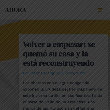
Ir
Post
Mai
AHORA
al
navigation
Men
contenido
Volver a empezar: se
quemó su casa y la
está reconstruyendo
Por
Carina Mongi
/
21 junio, 2023
Los charcos con el agua congelada
exponen la crudeza del frío mañanero de
este invierno tardío, en Los Reartes, hacia
el norte del valle de Calamuchita. Los
muros de ladrillo asoman del terreno