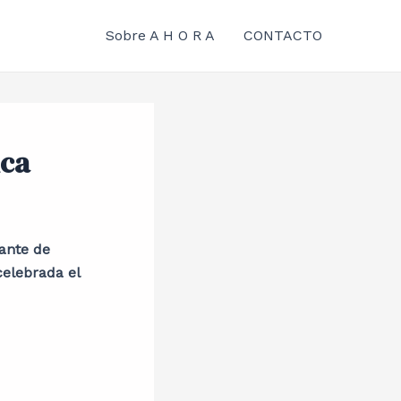
Sobre A H O R A
CONTACTO
ica
rante de
elebrada el