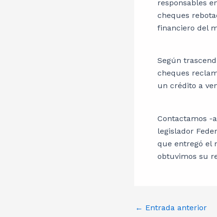
responsables en
cheques rebotad
financiero del 
Según trascendi
cheques reclam
un crédito a ve
Contactamos -a 
legislador Fede
que entregó el 
obtuvimos su r
←
Entrada anterior