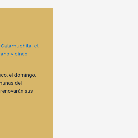
ico, el domingo,
munas del
 renovarán sus