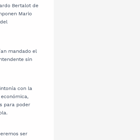
uardo Bertalot de
omponen Mario
del
bían mandado el
intendente sin
ntonía con la
s económica,
es para poder
la.
ueremos ser