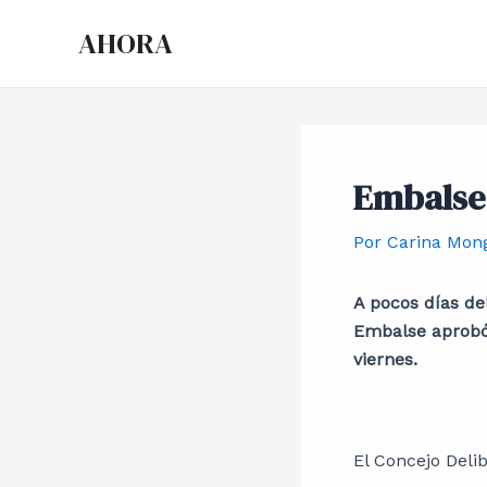
Ir
Post
AHORA
al
navigation
contenido
Embalse
Por
Carina Mon
A pocos días del
Embalse aprobó 
viernes.
El Concejo Del