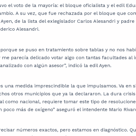
o el voto de la mayoría: el bloque oficialista y el edil Ed
ambio. A su vez, que fue rechazada por el bloque que c
Ayen, de la lista del exlegislador Carlos Alesandri y padre 
derico Alesandri.
 porque se puso en tratamiento sobre tablas y no nos ha
y me parecía delicado votar algo con tantas facultades al 
 analizado con algún asesor”, indicó la edil Ayen.
 una medida imprescindible la que impulsamos. Va en si
hos otros municipios que ya la declararon. La dura crisi
ocal como nacional, requiere tomar este tipo de resolucion
 poco más de oxígeno” aseguró el intendente Mario Rivaro
ecisar números exactos, pero estamos en diagnóstico. Q